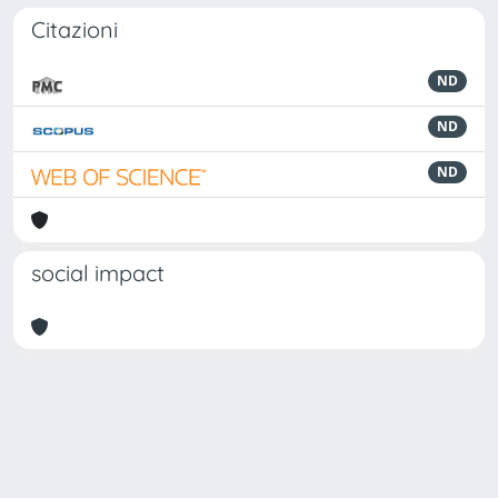
Citazioni
ND
ND
ND
social impact