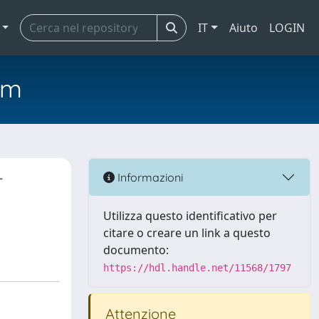
IT
Aiuto
LOGIN
em
r
Informazioni
Utilizza questo identificativo per
citare o creare un link a questo
documento:
https://hdl.handle.net/11568/1797
Attenzione