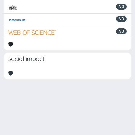
ND
ND
ND
social impact
Powered by
IRIS
-
about IRIS
-
Utilizzo dei cookie
Copyright © 2026