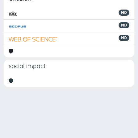
ND
ND
ND
social impact
Powered by
IRIS
-
about IRIS
-