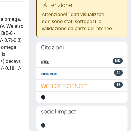
Attenzione
Attenzione! I dati visualizzati
ega omega,
non sono stati sottoposti a
eV. We also
validazione da parte dell'ateneo
 B(B-0 -
- 0.7(-0.3)
Citazioni
 ->omega
 is
(+) decays
ND
- 0.18 +/-
24
16
social impact