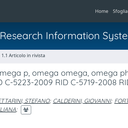
Home
Sfoglia
al Research Information Syst
1.1 Articolo in rivista
omega p, omega omega, omega ph
D C-5223-2009 RID C-5719-2008 RI
TTARINI, STEFANO
;
CALDERINI, GIOVANNI
;
FORT
ULIANA
;