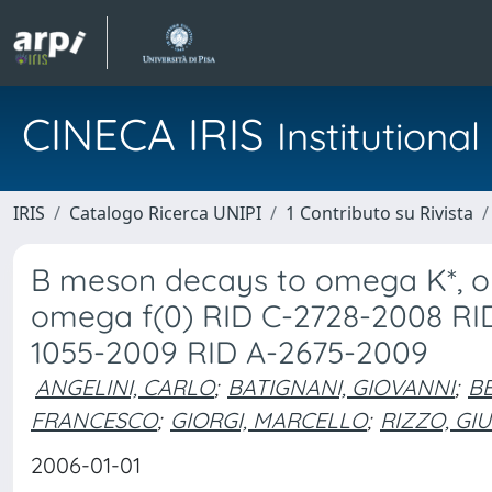
CINECA IRIS
Institution
IRIS
Catalogo Ricerca UNIPI
1 Contributo su Rivista
B meson decays to omega K*, 
omega f(0) RID C-2728-2008 RI
1055-2009 RID A-2675-2009
ANGELINI, CARLO
;
BATIGNANI, GIOVANNI
;
BE
FRANCESCO
;
GIORGI, MARCELLO
;
RIZZO, GI
2006-01-01