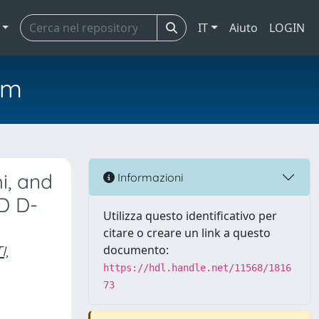
IT
Aiuto
LOGIN
em
i, and
Informazioni
D D-
Utilizza questo identificativo per
citare o creare un link a questo
I,
documento:
https://hdl.handle.net/11568/1816
73