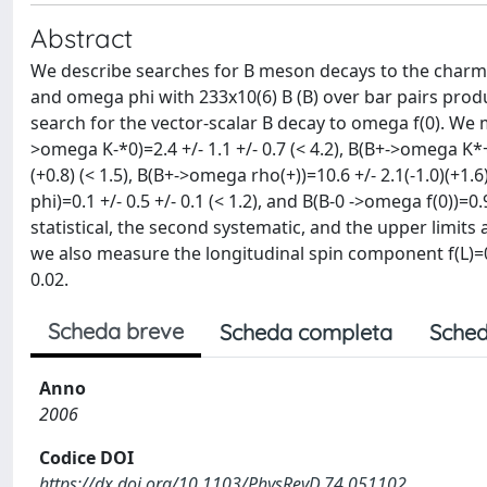
Abstract
We describe searches for B meson decays to the charm
and omega phi with 233x10(6) B (B) over bar pairs produc
search for the vector-scalar B decay to omega f(0). We m
>omega K-*0)=2.4 +/- 1.1 +/- 0.7 (< 4.2), B(B+->omega K*+)
(+0.8) (< 1.5), B(B+->omega rho(+))=10.6 +/- 2.1(-1.0)(+1.
phi)=0.1 +/- 0.5 +/- 0.1 (< 1.2), and B(B-0 ->omega f(0))=0.9
statistical, the second systematic, and the upper limit
we also measure the longitudinal spin component f(L)=0.
0.02.
Scheda breve
Scheda completa
Sched
Anno
2006
Codice DOI
https://dx.doi.org/10.1103/PhysRevD.74.051102