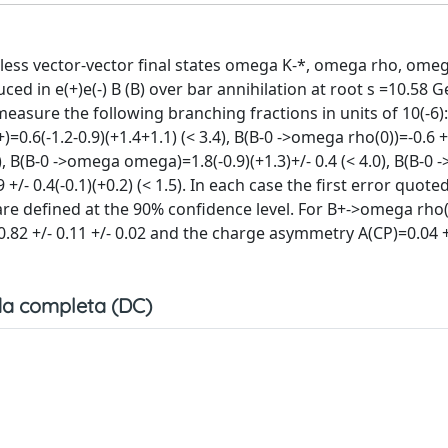
less vector-vector final states omega K-*, omega rho, om
ed in e(+)e(-) B (B) over bar annihilation at root s =10.58 G
easure the following branching fractions in units of 10(-6):
=0.6(-1.2-0.9)(+1.4+1.1) (< 3.4), B(B-0 ->omega rho(0))=-0.6 +/
6), B(B-0 ->omega omega)=1.8(-0.9)(+1.3)+/- 0.4 (< 4.0), B(B-0
 +/- 0.4(-0.1)(+0.2) (< 1.5). In each case the first error quoted
s are defined at the 90% confidence level. For B+->omega rho
82 +/- 0.11 +/- 0.02 and the charge asymmetry A(CP)=0.04 +/
a completa (DC)