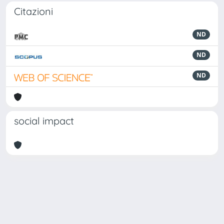
Citazioni
ND
ND
ND
social impact