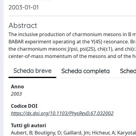
2003-01-01
Abstract
The inclusive production of charmonium mesons in B mes
BABAR experiment operating at the Y(4S) resonance. Br
the charmonium mesons J/psi, psi(2S), chi(c1), and chi(c
center-of-mass momentum of the mesons and of the helic
Scheda breve
Scheda completa
Sched
Anno
2003
Codice DOI
https://dx.doi.org/10.1103/PhysRevD.67.032002
Tutti gli autori
Aubert, B; Boutigny, D; Gaillard, Jm; Hicheur, A; Karyotak