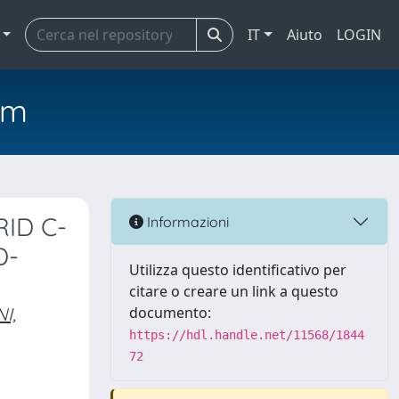
IT
Aiuto
LOGIN
em
RID C-
Informazioni
D-
Utilizza questo identificativo per
citare o creare un link a questo
I,
documento:
https://hdl.handle.net/11568/1844
72