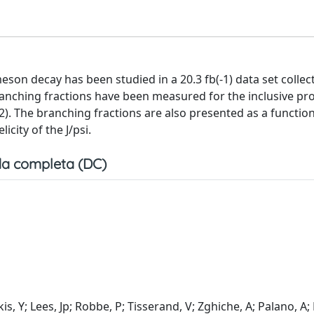
on decay has been studied in a 20.3 fb(-1) data set collec
anching fractions have been measured for the inclusive pr
2). The branching fractions are also presented as a function
ity of the J/psi.
a completa (DC)
is, Y; Lees, Jp; Robbe, P; Tisserand, V; Zghiche, A; Palano, A;