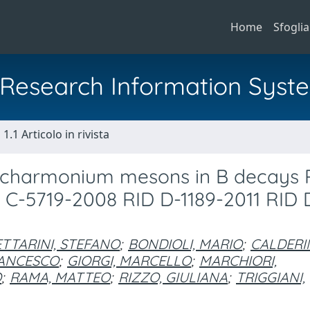
Home
Sfoglia
al Research Information Syst
1.1 Articolo in rivista
of charmonium mesons in B decays 
C-5719-2008 RID D-1189-2011 RID 
TTARINI, STEFANO
;
BONDIOLI, MARIO
;
CALDERIN
RANCESCO
;
GIORGI, MARCELLO
;
MARCHIORI,
O
;
RAMA, MATTEO
;
RIZZO, GIULIANA
;
TRIGGIANI,