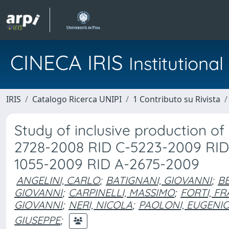
CINECA IRIS
Institution
IRIS
Catalogo Ricerca UNIPI
1 Contributo su Rivista
Study of inclusive production 
2728-2008 RID C-5223-2009 RID 
1055-2009 RID A-2675-2009
ANGELINI, CARLO
;
BATIGNANI, GIOVANNI
;
BE
GIOVANNI
;
CARPINELLI, MASSIMO
;
FORTI, F
GIOVANNI
;
NERI, NICOLA
;
PAOLONI, EUGENI
GIUSEPPE
;