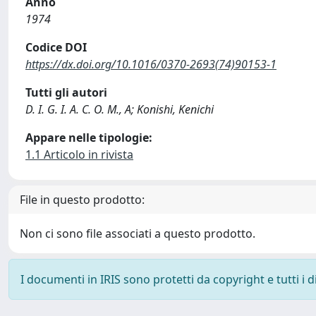
Anno
1974
Codice DOI
https://dx.doi.org/10.1016/0370-2693(74)90153-1
Tutti gli autori
D. I. G. I. A. C. O. M., A; Konishi, Kenichi
Appare nelle tipologie:
1.1 Articolo in rivista
File in questo prodotto:
Non ci sono file associati a questo prodotto.
I documenti in IRIS sono protetti da copyright e tutti i di