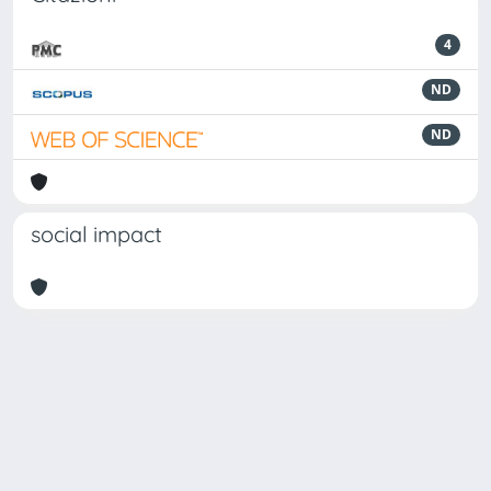
4
ND
ND
social impact
Powered by
IRIS
-
about IRIS
-