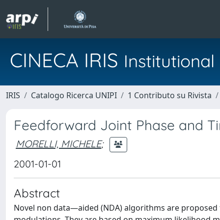
CINECA IRIS
Institution
IRIS
Catalogo Ricerca UNIPI
1 Contributo su Rivista
Feedforward Joint Phase and T
MORELLI, MICHELE
;
2001-01-01
Abstract
Novel non data—aided (NDA) algorithms are proposed f
modulations. They are based on maximum likelihood met