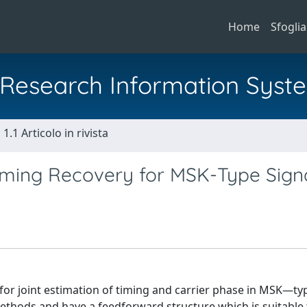
Home
Sfoglia
al Research Information Syst
1.1 Articolo in rivista
iming Recovery for MSK-Type Sign
or joint estimation of timing and carrier phase in MSK—ty
hods and have a feedforward structure which is suitable t