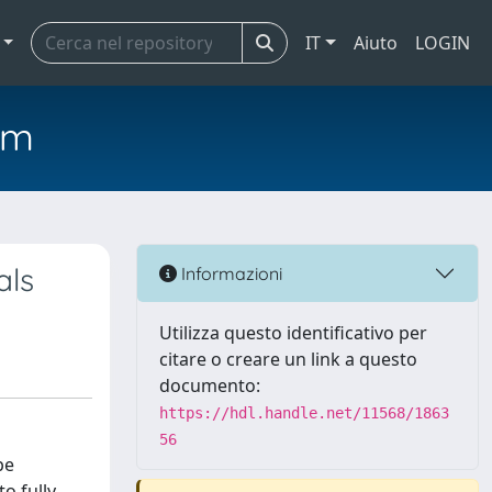
IT
Aiuto
LOGIN
em
als
Informazioni
Utilizza questo identificativo per
citare o creare un link a questo
documento:
https://hdl.handle.net/11568/1863
56
pe
o fully