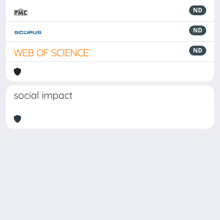
ND
ND
ND
social impact
Powered by
IRIS
-
about IRIS
-
Utilizzo dei cookie
Copyright © 2026