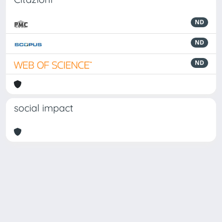
ND
ND
ND
social impact
Powered by
IRIS
-
about IRIS
-