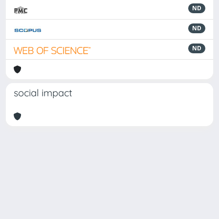
ND
ND
ND
social impact
Powered by
IRIS
-
about IRIS
-
Utilizzo dei cookie
Copyright © 2026