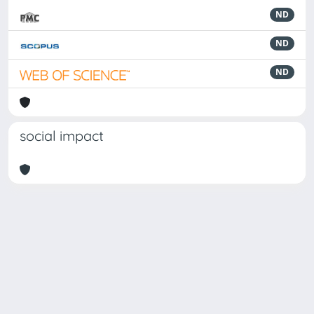
ND
ND
ND
social impact
Powered by
IRIS
-
about IRIS
-
Utilizzo dei cookie
Copyright © 2026