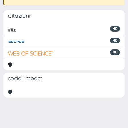
Citazioni
ND
ND
ND
social impact