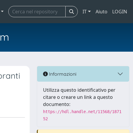
IT
Aiuto
LOGIN
em
oranti
Informazioni
Utilizza questo identificativo per
citare o creare un link a questo
documento:
https://hdl.handle.net/11568/1871
52