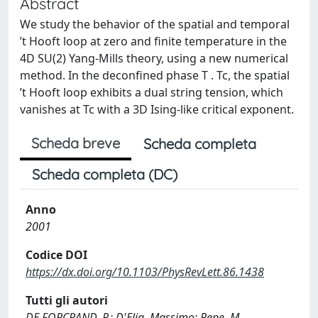
Abstract
We study the behavior of the spatial and temporal
’t Hooft loop at zero and finite temperature in the
4D SU(2) Yang-Mills theory, using a new numerical
method. In the deconfined phase T . Tc, the spatial
’t Hooft loop exhibits a dual string tension, which
vanishes at Tc with a 3D Ising-like critical exponent.
Scheda breve
Scheda completa
Scheda completa (DC)
Anno
2001
Codice DOI
https://dx.doi.org/10.1103/PhysRevLett.86.1438
Tutti gli autori
DE FORCRAND, P.; D'Elia, Massimo; Pepe, M.