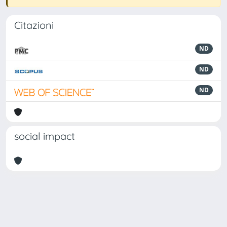
Citazioni
ND
ND
ND
social impact