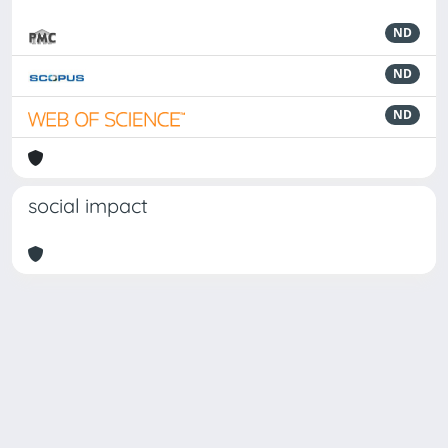
ND
ND
ND
social impact
Powered by
IRIS
-
about IRIS
-
Utilizzo dei cookie
Copyright © 2026