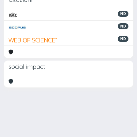
ND
ND
ND
social impact
Powered by
IRIS
-
about IRIS
-