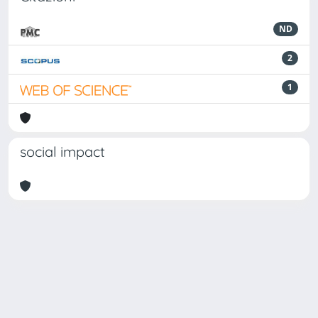
ND
2
1
social impact
Powered by
IRIS
-
about IRIS
-