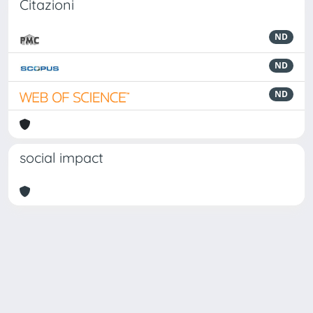
Citazioni
ND
ND
ND
social impact
Powered by
IRIS
-
about IRIS
-