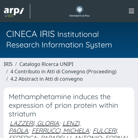
CINECA IRIS
Institutional
Research Information System
IRIS
Catalogo Ricerca UNIPI
4 Contributo in Atti di Convegno (Proceeding)
4.2 Abstract in Atti di convegno
Methamphetamine induces the
expression of prion protein within
striatum
LAZZERI, GLORIA
;
LENZI,
PAOLA
;
FERRUCCI, MICHELA
;
FULCERI,
FEDERICA
;
PAPARELLI, ANTONIO
;
FORNAI,