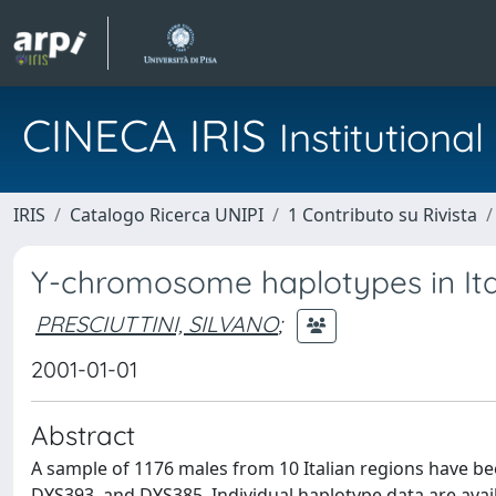
CINECA IRIS
Institution
IRIS
Catalogo Ricerca UNIPI
1 Contributo su Rivista
Y-chromosome haplotypes in Ital
PRESCIUTTINI, SILVANO
;
2001-01-01
Abstract
A sample of 1176 males from 10 Italian regions have be
DYS393, and DYS385. Individual haplotype data are avail