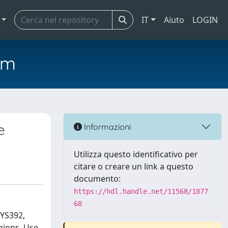
IT
Aiuto
LOGIN
em
e
Informazioni
Utilizza questo identificativo per
citare o creare un link a questo
documento:
https://hdl.handle.net/11568/1877
68
DYS392,
gions. Use