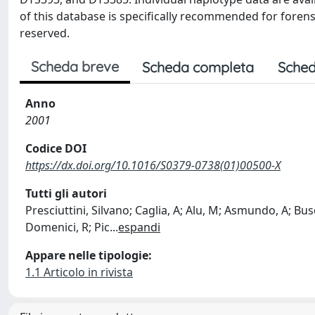
of this database is specifically recommended for forensic 
reserved.
Scheda breve
Scheda completa
Sched
Anno
2001
Codice DOI
https://dx.doi.org/10.1016/S0379-0738(01)00500-X
Tutti gli autori
Presciuttini, Silvano; Caglia, A; Alu, M; Asmundo, A; Busc
Domenici, R; Pic
...
espandi
Appare nelle tipologie:
1.1 Articolo in rivista