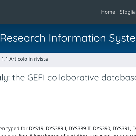
Home
Sfoglia
al Research Information Syst
1.1 Articolo in rivista
y: the GEFI collaborative databas
en typed for DYS19, DYS389-I, DYS389-II, DYS390, DYS391, 
able on line. A low degree of variation is present among re