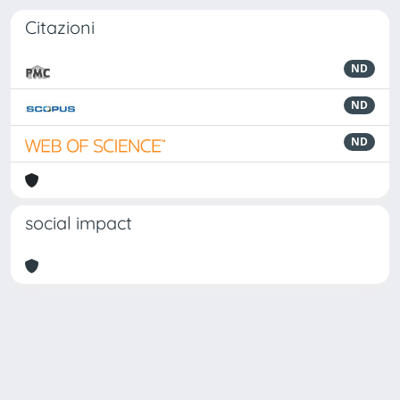
Citazioni
ND
ND
ND
social impact