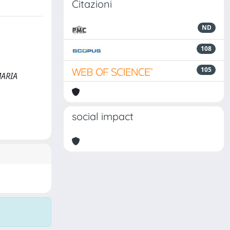
Citazioni
ND
108
105
MARIA
social impact