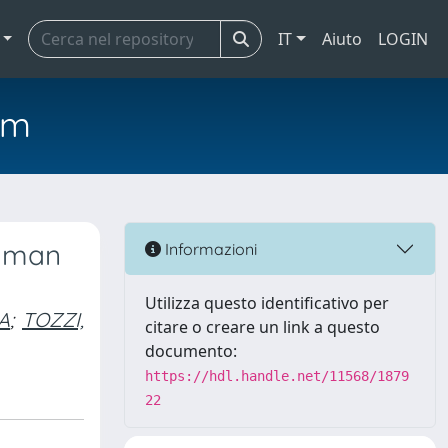
IT
Aiuto
LOGIN
em
human
Informazioni
Utilizza questo identificativo per
A
;
TOZZI,
citare o creare un link a questo
documento:
https://hdl.handle.net/11568/1879
22