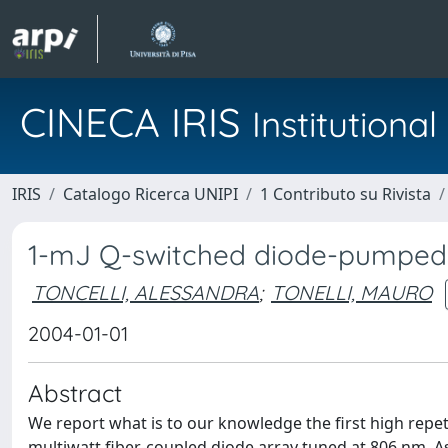
CINECA IRIS
Institution
IRIS
Catalogo Ricerca UNIPI
1 Contributo su Rivista
1-mJ Q-switched diode-pumped 
TONCELLI, ALESSANDRA
;
TONELLI, MAURO
2004-01-01
Abstract
We report what is to our knowledge the first high repe
multiwatt fiber-coupled diode array tuned at 806 nm. A