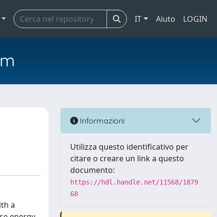
IT
Aiuto
LOGIN
em
Informazioni
Utilizza questo identificativo per
citare o creare un link a questo
documento:
https://hdl.handle.net/11568/1879
68
th a
lse energy