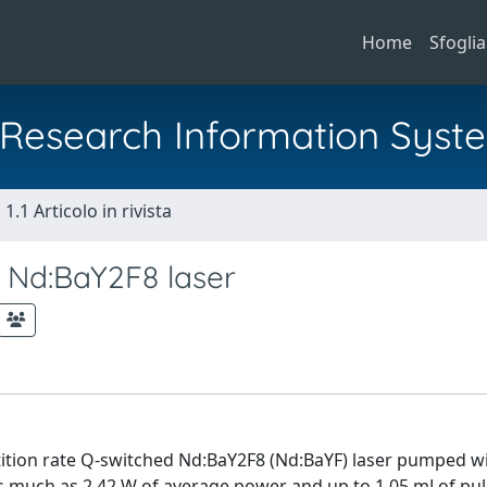
Home
Sfoglia
al Research Information Syst
1.1 Articolo in rivista
Nd:BaY2F8 laser
tition rate Q-switched Nd:BaY2F8 (Nd:BaYF) laser pumped wi
s much as 2.42 W of average power and up to 1.05 mJ of pu