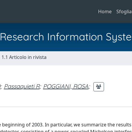
Home
Sfoglia
al Research Information Syst
1.1 Articolo in rivista
O
;
Passaquieti R
;
POGGIANI, ROSA
;
 beginning of 2003. In particular, we summarize the result
detector, consisting of a power-recycled Michelson interfe