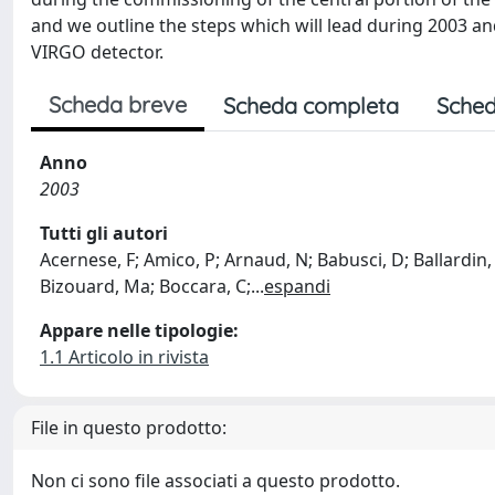
and we outline the steps which will lead during 2003 an
VIRGO detector.
Scheda breve
Scheda completa
Sched
Anno
2003
Tutti gli autori
Acernese, F; Amico, P; Arnaud, N; Babusci, D; Ballardin, G;
Bizouard, Ma; Boccara, C;
...
espandi
Appare nelle tipologie:
1.1 Articolo in rivista
File in questo prodotto:
Non ci sono file associati a questo prodotto.