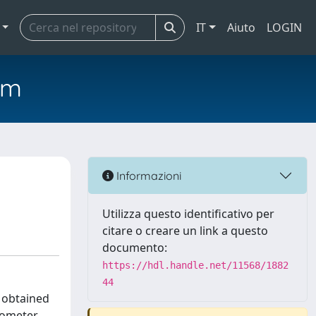
IT
Aiuto
LOGIN
em
Informazioni
Utilizza questo identificativo per
citare o creare un link a questo
documento:
https://hdl.handle.net/11568/1882
44
s obtained
rometer,