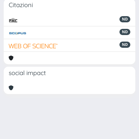
Citazioni
ND
ND
ND
social impact