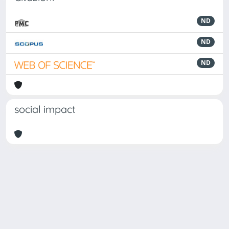
ND
ND
ND
social impact
Powered by
IRIS
-
about IRIS
-