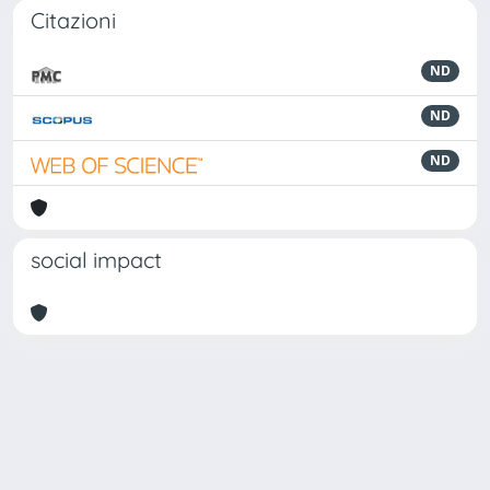
Citazioni
ND
ND
ND
social impact