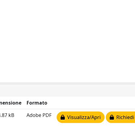
mensione
Formato
.87 kB
Adobe PDF
Visualizza/Apri
Richiedi