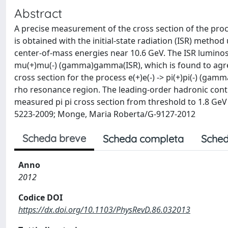
Abstract
A precise measurement of the cross section of the proce
is obtained with the initial-state radiation (ISR) method
center-of-mass energies near 10.6 GeV. The ISR luminosi
mu(+)mu(-) (gamma)gamma(ISR), which is found to agree
cross section for the process e(+)e(-) -> pi(+)pi(-) (ga
rho resonance region. The leading-order hadronic cont
measured pi pi cross section from threshold to 1.8 GeV is 
5223-2009; Monge, Maria Roberta/G-9127-2012
Scheda breve
Scheda completa
Sched
Anno
2012
Codice DOI
https://dx.doi.org/10.1103/PhysRevD.86.032013