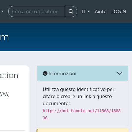
IT
Aiuto
LOGIN
em
ction
Informazioni
Utilizza questo identificativo per
INI,
citare o creare un link a questo
documento:
https://hdl.handle.net/11568/1888
36