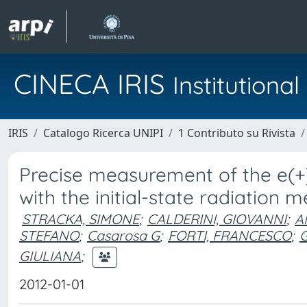
CINECA IRIS
Institution
IRIS
Catalogo Ricerca UNIPI
1 Contributo su Rivista
Precise measurement of the e(+)
with the initial-state radiation
STRACKA, SIMONE
;
CALDERINI, GIOVANNI
;
A
STEFANO
;
Casarosa G
;
FORTI, FRANCESCO
;
GIULIANA
;
2012-01-01