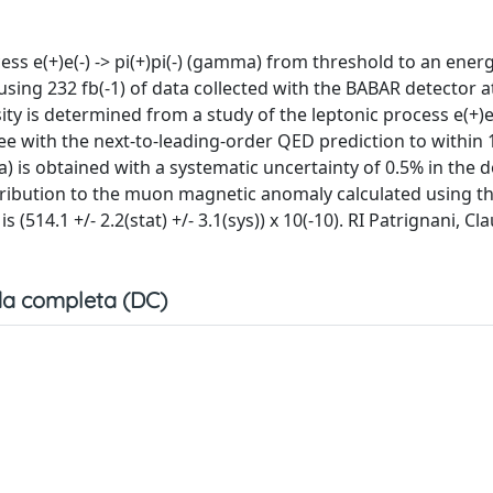
ss e(+)e(-) -> pi(+)pi(-) (gamma) from threshold to an ener
 using 232 fb(-1) of data collected with the BABAR detector at
ty is determined from a study of the leptonic process e(+)e(
 with the next-to-leading-order QED prediction to within 
mma) is obtained with a systematic uncertainty of 0.5% in the
ribution to the muon magnetic anomaly calculated using t
(514.1 +/- 2.2(stat) +/- 3.1(sys)) x 10(-10). RI Patrignani, Cl
a completa (DC)