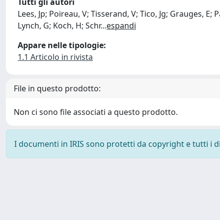
Tutti gli autori
Lees, Jp; Poireau, V; Tisserand, V; Tico, Jg; Grauges, E;
Lynch, G; Koch, H; Schr
...
espandi
Appare nelle tipologie:
1.1 Articolo in rivista
File in questo prodotto:
Non ci sono file associati a questo prodotto.
I documenti in IRIS sono protetti da copyright e tutti i di
Powered by
IRIS
-
about IRIS
-
Utilizzo dei cookie