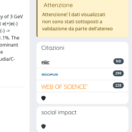
Attenzione
Attenzione! I dati visualizzati
gy of 3 GeV
non sono stati sottoposti a
 e(+)e(-)
validazione da parte dell'ateneo
-) ->
1.1%. The
 dominant
Citazioni
he
audia/C-
ND
299
228
social impact