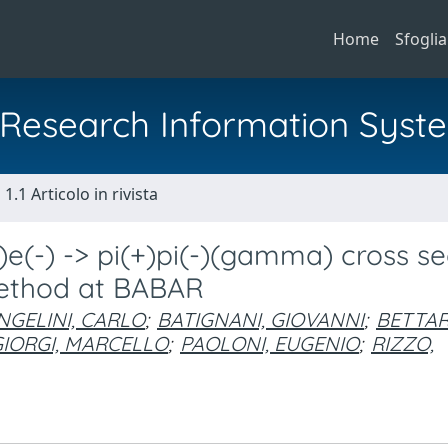
Home
Sfoglia
al Research Information Syst
1.1 Articolo in rivista
e(-) -> pi(+)pi(-)(gamma) cross se
 method at BABAR
NGELINI, CARLO
;
BATIGNANI, GIOVANNI
;
BETTAR
GIORGI, MARCELLO
;
PAOLONI, EUGENIO
;
RIZZO,