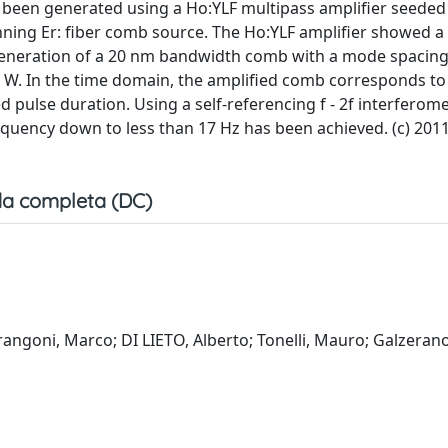
been generated using a Ho:YLF multipass amplifier seeded
ning Er: fiber comb source. The Ho:YLF amplifier showed a 
 generation of a 20 nm bandwidth comb with a mode spacing
. In the time domain, the amplified comb corresponds to 
d pulse duration. Using a self-referencing f - 2f interferom
equency down to less than 17 Hz has been achieved. (c) 2011
a completa (DC)
arangoni, Marco; DI LIETO, Alberto; Tonelli, Mauro; Galzerano