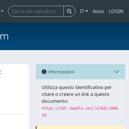
IT
Aiuto
LOGIN
em
F
Informazioni
Utilizza questo identificativo per
citare o creare un link a questo
documento:
https://hdl.handle.net/11568/1888
59