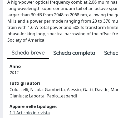
A high-power optical frequency comb at 2.06 mu m has 
long wavelength supercontinuum tail of an octave-span
larger than 30 dB from 2048 to 2068 nm, allowing the
MHz and a power per mode ranging from 20 to 370 mu W
train with 1.6 W total power and 508 fs transform-limite
phase-locking loop, spectral narrowing of the offset fr
Society of America
Scheda breve
Scheda completa
Sched
Anno
2011
Tutti gli autori
Coluccelli, Nicola; Gambetta, Alessio; Gatti, Davide; M
Gianluca; Laporta, Paolo
...
espandi
Appare nelle tipologie:
1.1 Articolo in rivista