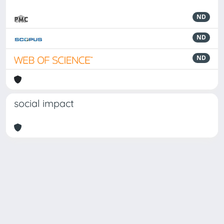
ND
ND
ND
social impact
Powered by
IRIS
-
about IRIS
-
Utilizzo dei cookie
Copyright © 2026