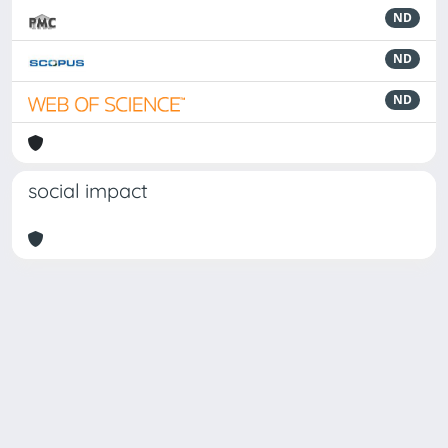
ND
ND
ND
social impact
Powered by
IRIS
-
about IRIS
-
Utilizzo dei cookie
Copyright © 2026