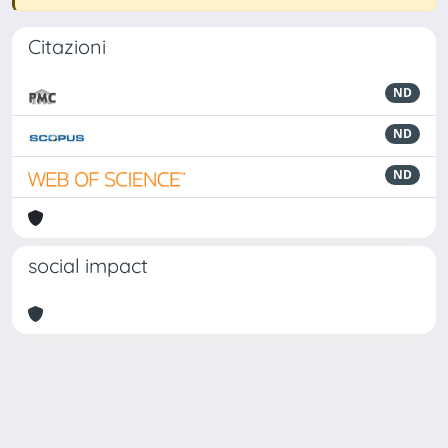
Citazioni
ND
ND
ND
social impact