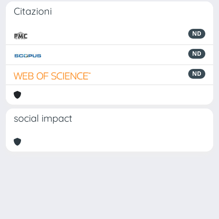
Citazioni
ND
ND
ND
social impact