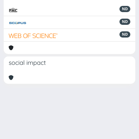
ND
ND
ND
social impact
Powered by
IRIS
-
about IRIS
-
Utilizzo dei cookie
Copyright © 2026