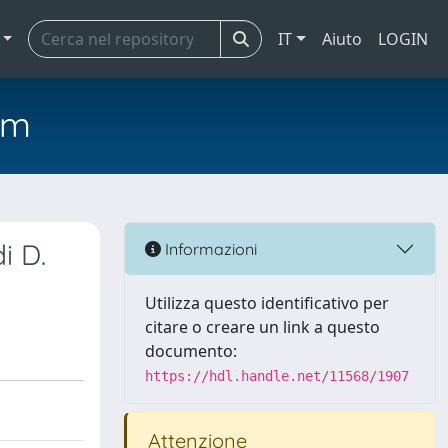
IT
Aiuto
LOGIN
em
i D.
Informazioni
Utilizza questo identificativo per
citare o creare un link a questo
documento:
https://hdl.handle.net/11568/1907
Attenzione