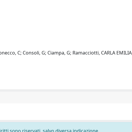
ponecco, C; Consoli, G; Ciampa, G; Ramacciotti, CARLA EMILIA
ritti sono riservati, salvo diversa indicazione.