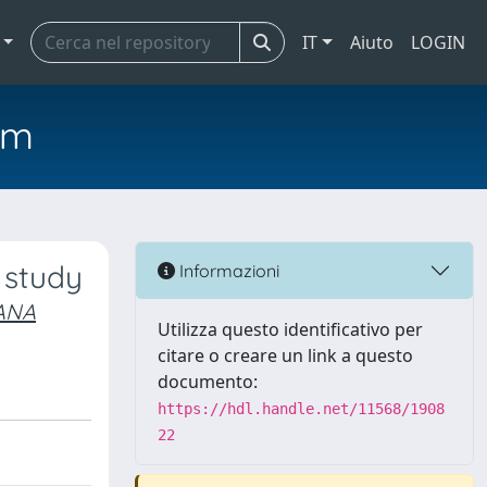
IT
Aiuto
LOGIN
em
 study
Informazioni
IANA
Utilizza questo identificativo per
citare o creare un link a questo
documento:
https://hdl.handle.net/11568/1908
22