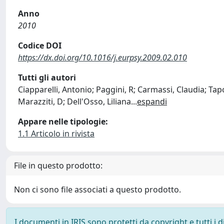
Anno
2010
Codice DOI
https://dx.doi.org/10.1016/j.eurpsy.2009.02.010
Tutti gli autori
Ciapparelli, Antonio; Paggini, R; Carmassi, Claudia; Ta
Marazziti, D; Dell'Osso, Liliana
...
espandi
Appare nelle tipologie:
1.1 Articolo in rivista
File in questo prodotto:
Non ci sono file associati a questo prodotto.
I documenti in IRIS sono protetti da copyright e tutti i di