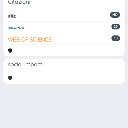
Citazioni
ND
20
13
social impact
Powered by
IRIS
-
about IRIS
-