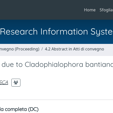
Home
Sfoglia
al Research Information Syst
Convegno (Proceeding)
4.2 Abstract in Atti di convegno
ue to Cladophialophora bantiana
SCA
a completa (DC)