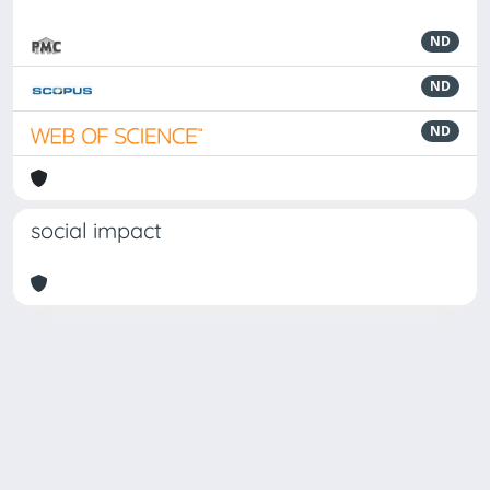
ND
ND
ND
social impact
Powered by
IRIS
-
about IRIS
-