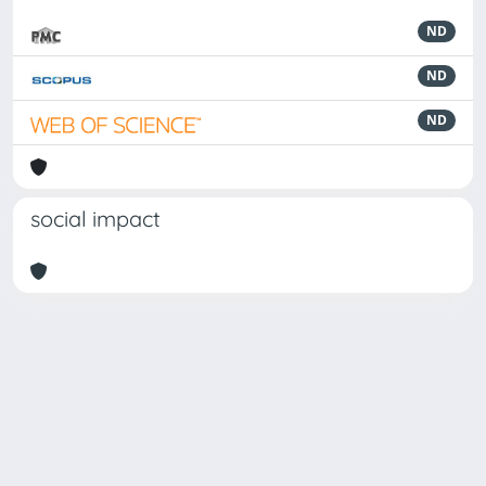
ND
ND
ND
social impact
Powered by
IRIS
-
about IRIS
-
Utilizzo dei cookie
Copyright © 2026