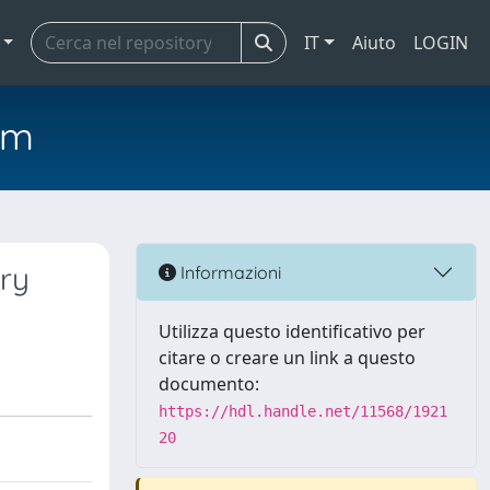
IT
Aiuto
LOGIN
em
ary
Informazioni
Utilizza questo identificativo per
citare o creare un link a questo
documento:
https://hdl.handle.net/11568/1921
20