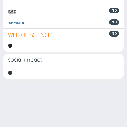
ND
ND
ND
social impact
Powered by
IRIS
-
about IRIS
-