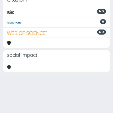
ND
0
ND
social impact
Powered by
IRIS
-
about IRIS
-