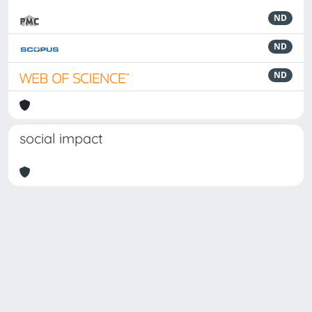
ND
ND
ND
social impact
Powered by
IRIS
-
about IRIS
-
Utilizzo dei cookie
Copyright © 2026