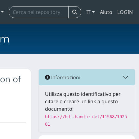
IT
Aiuto
LOGIN
em
ion of
Informazioni
Utilizza questo identificativo per
citare o creare un link a questo
documento:
https://hdl.handle.net/11568/1925
81