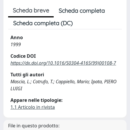
Scheda breve
Scheda completa
Scheda completa (DC)
Anno
1999
Codice DOI
https://dx.doi.org/10.1016/S0304-4165(99)00108-7
Tutti gli autori
Mascia, L.; Cotrufo, T.; Cappiello, Mario; Ipata, PIERO
LUIGI
Appare nelle tipologie:
1.1 Articolo in rivista
File in questo prodotto: